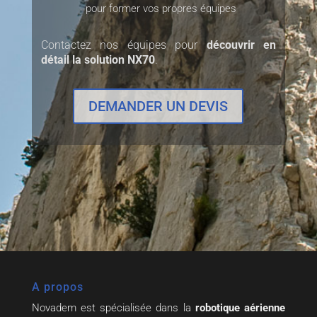
pour former vos propres équipes
Contactez nos équipes pour
découvrir en
détail la solution NX70
.
DEMANDER UN DEVIS
A propos
Novadem est spécialisée dans la
robotique aérienne