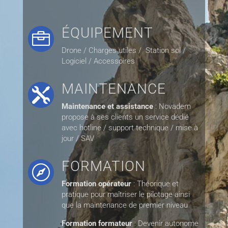
ÉQUIPEMENT

Drone / Charges utiles / Station sol /
Logiciel / Accessoires
MAINTENANCE

Maintenance et assistance
: Novadem
propose à ses clients un service dédié
avec hotline / support technique / mise à
jour / SAV
FORMATION

Formation
opérateur
: Théorique et
pratique pour maîtriser le pilotage ainsi
que la maintenance de premier niveau
Formation
formateur
: Devenir autonome