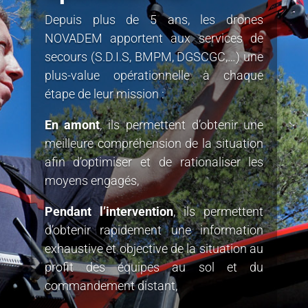
Depuis plus de 5 ans, les drones
NOVADEM apportent aux services de
secours
(S.D.I.S, BMPM, DGSCGC,…)
une
plus-value opérationnelle à chaque
étape de leur mission :
En amont
, ils permettent d’obtenir une
meilleure compréhension de la situation
afin d’optimiser et de rationaliser les
moyens engagés,
Pendant l’intervention
, ils permettent
d’obtenir rapidement une information
exhaustive et objective de la situation au
profit des équipes au sol et du
commandement distant,