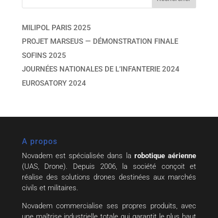
MILIPOL PARIS 2025
PROJET MARSEUS — DÉMONSTRATION FINALE
SOFINS 2025
JOURNÉES NATIONALES DE L’INFANTERIE 2024
EUROSATORY 2024
A propos
Novadem est spécialisée dans la
robotique aérienne
(UAS, Drone). Depuis 2006, la société conçoit et
réalise des solutions drones destinées aux marchés
civils et militaires.
Novadem commercialise ses propres produits, avec
une maîtrise industrielle totale qui garantit le plus haut