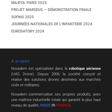
MILIPOL PARIS 2025
PROJET MARSEUS — DÉMONSTRATION FINALE
SOFINS 2025
JOURNÉES NATIONALES DE L’INFANTERIE 2024
EUROSATORY 2024
A propos
Novadem est spécialisée dans la
robotique aérienne
(UAS, Drone). Depuis 2006, la société conçoit et
réalise des solutions drones destinées aux marchés
civils et militaires.
Novadem commercialise ses propres produits, avec
une maîtrise industrielle totale qui garantit le plus haut
niveau de qualité,
MADE
IN
FRANCE
.