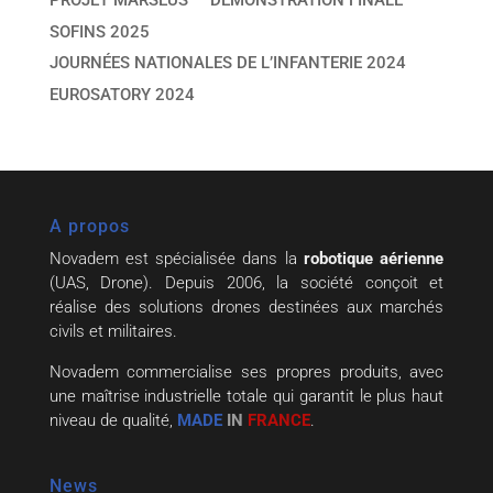
PROJET MARSEUS — DÉMONSTRATION FINALE
SOFINS 2025
JOURNÉES NATIONALES DE L’INFANTERIE 2024
EUROSATORY 2024
A propos
Novadem est spécialisée dans la
robotique aérienne
(UAS, Drone). Depuis 2006, la société conçoit et
réalise des solutions drones destinées aux marchés
civils et militaires.
Novadem commercialise ses propres produits, avec
une maîtrise industrielle totale qui garantit le plus haut
niveau de qualité,
MADE
IN
FRANCE
.
News