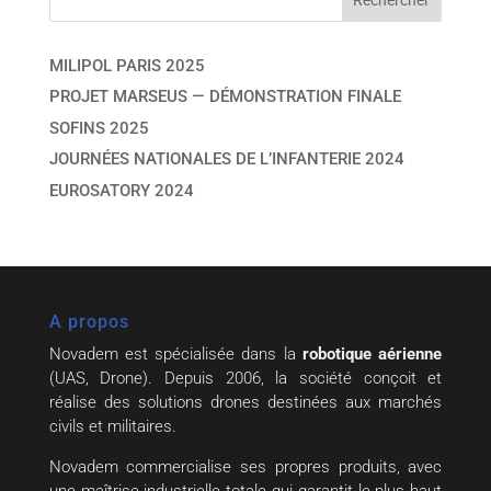
MILIPOL PARIS 2025
PROJET MARSEUS — DÉMONSTRATION FINALE
SOFINS 2025
JOURNÉES NATIONALES DE L’INFANTERIE 2024
EUROSATORY 2024
A propos
Novadem est spécialisée dans la
robotique aérienne
(UAS, Drone). Depuis 2006, la société conçoit et
réalise des solutions drones destinées aux marchés
civils et militaires.
Novadem commercialise ses propres produits, avec
une maîtrise industrielle totale qui garantit le plus haut