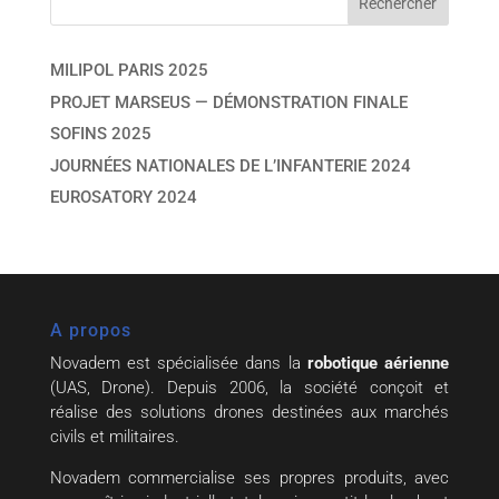
MILIPOL PARIS 2025
PROJET MARSEUS — DÉMONSTRATION FINALE
SOFINS 2025
JOURNÉES NATIONALES DE L’INFANTERIE 2024
EUROSATORY 2024
A propos
Novadem est spécialisée dans la
robotique aérienne
(UAS, Drone). Depuis 2006, la société conçoit et
réalise des solutions drones destinées aux marchés
civils et militaires.
Novadem commercialise ses propres produits, avec