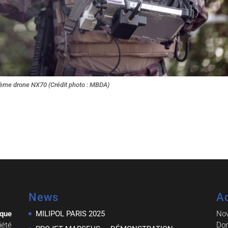
ème drone NX70 (Crédit photo : MBDA)
News
A
ique
MILIPOL PARIS 2025
No
iété
Dom