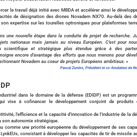
cer le travail déjà initié avec MBDA et accélérer ainsi le dévelop
pacités de désignation des drones Novadem NX70. Au-delà des d
n expertise sur les tourelles optroniques pour plateformes terr
ns une nouvelle étape dans la conduite de projet de recherche. J
ojets nationaux mais jamais au niveau Européen. C’est pour no
n scientifique et stratégique plus étendue grâce à des parten
témoigne encore d’avantage des efforts que nous menons pour déve
positionnant Novadem au coeur de projets Européens ambitieux
. »
Pascal Zunino, Président et co-fondateur de 
IDP
ustriel dans le domaine de la défense (EDIDP) est un program
ui vise à cofinancer le développement conjoint de produits 
tivité, l’efficience et la capacité d’innovation de l’industrie de la d
 à son autonomie stratégique.
nnu comme une priorité européenne du développement de ses capa
el LynkEUs, consistant à développer les capacités de tir de missile a