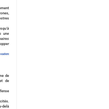
pement
rones,
estres
usqu’à
us une
aires
lopper
Novadem
me de
et de
éfense
cités.
u-delà