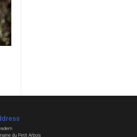
ddress
vadem
aine du Petit Arbois