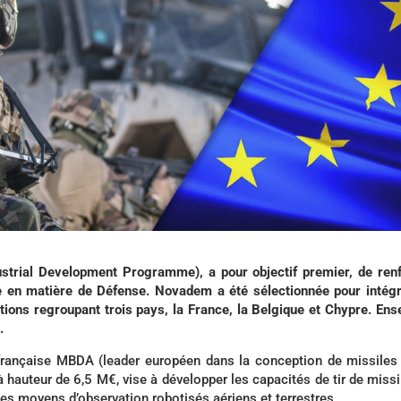
trial Development Programme), a pour objectif premier, de ren
ne en matière de Défense. Novadem a été sélectionnée pour intég
utions regroupant trois pays, la France, la Belgique et Chypre. En
.
 française MBDA (leader européen dans la conception de missiles
 hauteur de 6,5 M€, vise à développer les capacités de tir de missi
des moyens d’observation robotisés aériens et terrestres.