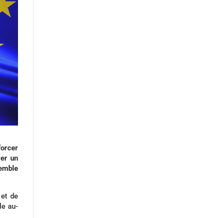
forcer
rer un
semble
 et de
le au-