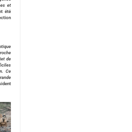
ées et
t été
ection
otique
proche
jet de
iciles
in. Ce
grande
sident