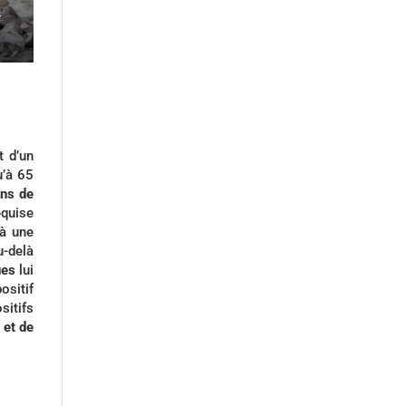
T
t d’un
u’à 65
ons de
equise
 à une
u-delà
ues
lui
sitif
sitifs
 et de