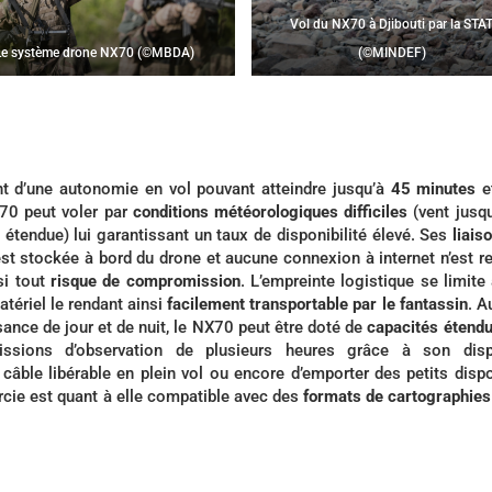
Vol du NX70 à Djibouti par la STA
Le système drone NX70 (©MBDA)
(©MINDEF)
t d’une autonomie en vol pouvant atteindre jusqu’à
45 minutes
e
70 peut voler par
conditions météorologiques difficiles
(vent jusq
tendue) lui garantissant un taux de disponibilité élevé. Ses
liais
est stockée à bord du drone et aucune connexion à internet n’est r
nsi tout
risque de compromission
. L’empreinte logistique se limite
tériel le rendant ainsi
facilement transportable par le fantassin
. A
ance de jour et de nuit, le NX70 peut être doté de
capacités étend
issions d’observation de plusieurs heures grâce à son dispo
 câble libérable en plein vol ou encore d’emporter des petits dispo
rcie est quant à elle compatible avec des
formats de cartographies