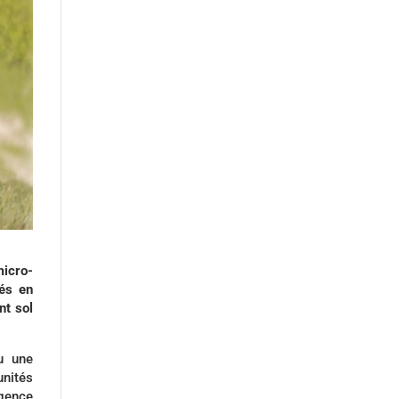
icro-
és en
nt sol
u une
unités
rgence