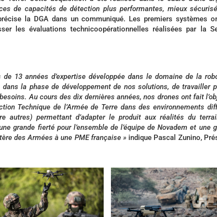
rces de capacités de détection plus performantes, mieux sécuris
 précise la DGA dans un communiqué. Les premiers systèmes on
er les évaluations technicoopérationnelles réalisées par la S
s de 13 années d’expertise développée dans le domaine de la rob
ôt dans la phase de développement de nos solutions, de travailler 
besoins. Au cours des dix dernières années, nos drones ont fait l’ob
tion Technique de l’Armée de Terre dans des environnements diff
tre autres) permettant d’adapter le produit aux réalités du terra
ne grande fierté pour l’ensemble de l’équipe de Novadem et une 
stère des Armées à une PME française »
indique Pascal Zunino, Pré