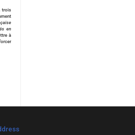
 trois
emment
çaise
yés en
ttre à
forcer
ddress