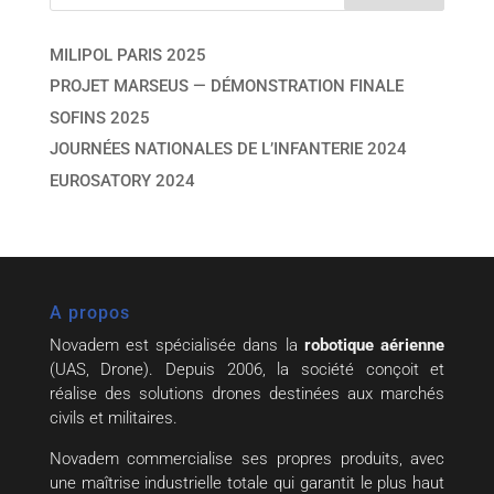
MILIPOL PARIS 2025
PROJET MARSEUS — DÉMONSTRATION FINALE
SOFINS 2025
JOURNÉES NATIONALES DE L’INFANTERIE 2024
EUROSATORY 2024
A propos
Novadem est spécialisée dans la
robotique aérienne
(UAS, Drone). Depuis 2006, la société conçoit et
réalise des solutions drones destinées aux marchés
civils et militaires.
Novadem commercialise ses propres produits, avec
une maîtrise industrielle totale qui garantit le plus haut