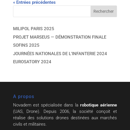
« Entrées précédentes
MILIPOL PARIS 2025
PROJET MARSEUS — DÉMONSTRATION FINALE
SOFINS 2025
JOURNÉES NATIONALES DE L’INFANTERIE 2024
EUROSATORY 2024
A propos
Novadem est spécialisée dans la
robotique aérienne
(UAS, Drone). Depuis 2006, la société conçoit et
réalise des solutions drones destinées aux marchés
civils et militaires.