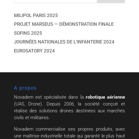
MILIPOL PARIS 2025
PROJET MARSEUS — DÉMONSTRATION FINALE
SOFINS 2025
JOURNÉES NATIONALES DE L’INFANTERIE 2024
EUROSATORY 2024
A propos
Novadem est spécialisée dans la
robotique aérienne
(UAS, Drone). Depuis 2006, la société conçoit et
réalise des solutions drones destinées aux marchés
civils et militaires.
Novadem commercialise ses propres produits, avec
une maîtrise industrielle totale qui garantit le plus haut