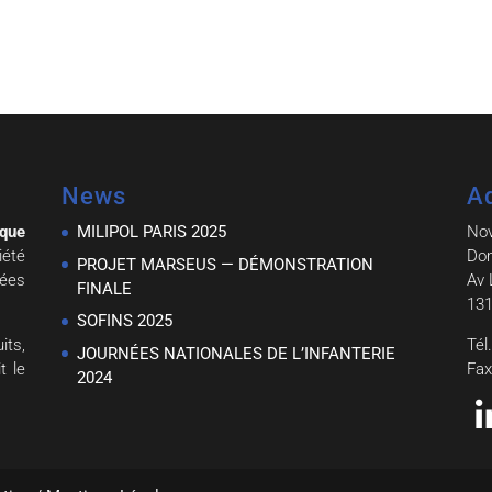
News
A
ique
MILIPOL PARIS 2025
No
iété
Dom
PROJET MARSEUS — DÉMONSTRATION
nées
Av 
FINALE
131
SOFINS 2025
ts,
Tél
JOURNÉES NATIONALES DE L’INFANTERIE
t le
Fax
2024