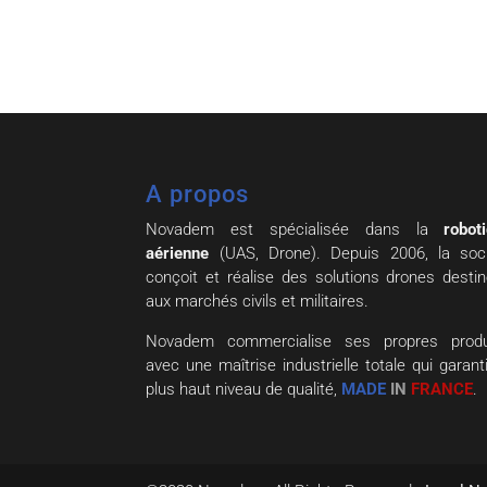
A propos
Novadem est spécialisée dans la
robot
aérienne
(UAS, Drone). Depuis 2006, la soc
conçoit et réalise des solutions drones desti
aux marchés civils et militaires.
Novadem commercialise ses propres produi
avec une maîtrise industrielle totale qui garanti
plus haut niveau de qualité,
MADE
IN
FRANCE
.