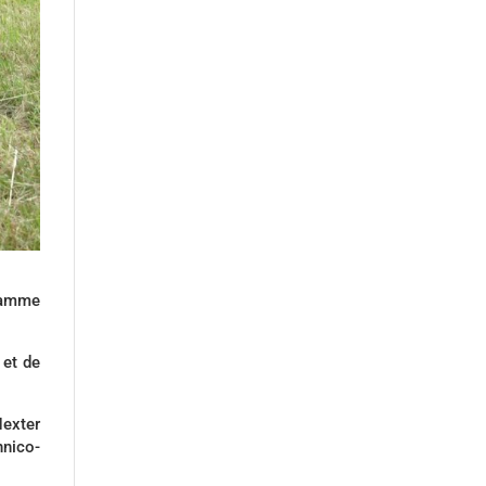
gramme
 et de
exter
hnico-