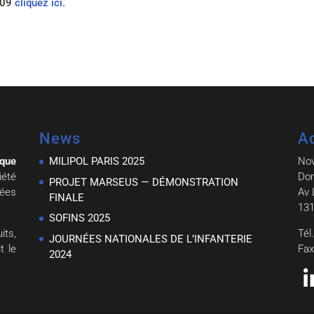
2009
cliquez ici.
News
A
ique
MILIPOL PARIS 2025
No
iété
Dom
PROJET MARSEUS — DÉMONSTRATION
nées
Av 
FINALE
131
SOFINS 2025
ts,
Tél
JOURNÉES NATIONALES DE L’INFANTERIE
t le
Fax
2024