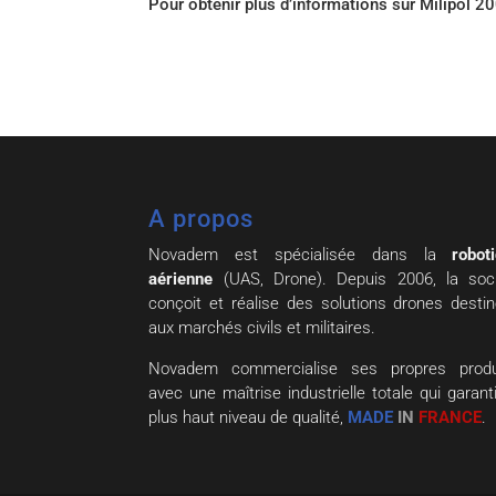
Pour obtenir plus d’informations sur Milipol 
A propos
Novadem est spécialisée dans la
robot
aérienne
(UAS, Drone). Depuis 2006, la soc
conçoit et réalise des solutions drones desti
aux marchés civils et militaires.
Novadem commercialise ses propres produi
avec une maîtrise industrielle totale qui garanti
plus haut niveau de qualité,
MADE
IN
FRANCE
.