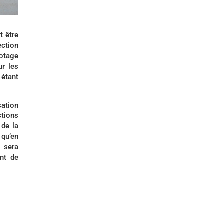
t être
ection
lotage
ur les
 étant
sation
tions
 de la
 qu’en
S sera
nt de