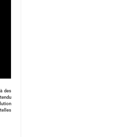
 à des
étendu
lution
telles