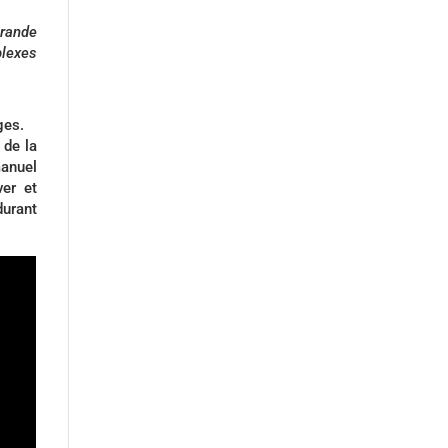
grande
plexes
ges.
 de la
manuel
ver et
durant