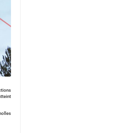
ctions
tteint
nolles